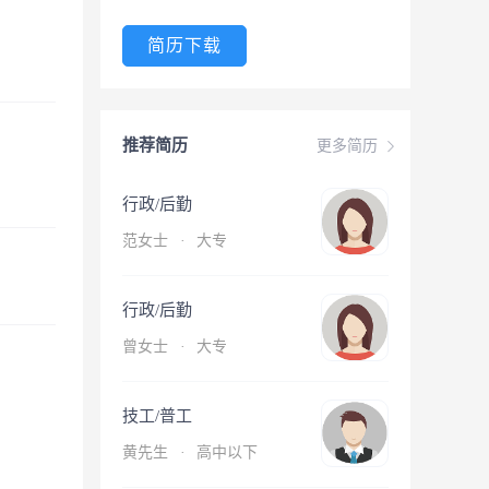
简历下载
推荐简历
更多简历
行政/后勤
范女士
·
大专
行政/后勤
曾女士
·
大专
技工/普工
黄先生
·
高中以下